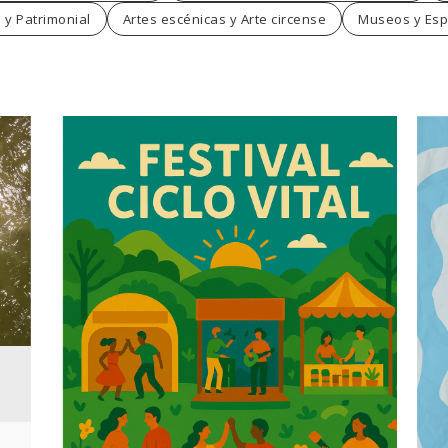
 y Patrimonial
Artes escénicas y Arte circense
Museos y Esp