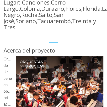
Lugar: Canelones,Cerro
Largo,Colonia,Durazno,Flores,Florida,L
Negro,Rocha,Salto,San
José,Soriano,Tacuarembó,Treinta y
Tres.
Acerca del proyecto:
Orquestas
de
Uruguay,
tiene
como
objetivo
brindar
acceso