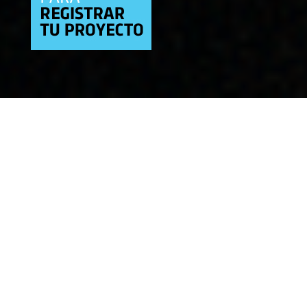
FONDOS DE
INCENTIVO
CULTURAL
Los Fondos de Incentivo Cultural (FIC)
constituyen una
herramienta para el financiamiento de proyectos
artístico culturales declarados de fomento artístico