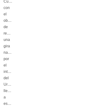
Cultural
con
el
objetivo
de
realizar
una
gira
nacional
por
el
interior
del
Uruguay,
llevando
a
escena