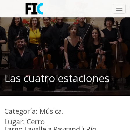
Toggl
navig
Las cuatro estaciones
Categoría: Música.
Lugar: Cerro
Largo,Lavalleja,Paysandú,Río