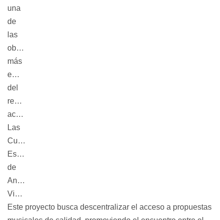
una
de
las
obras
más
emblemáticas
del
repertorio
académico:
Las
Cuatro
Estaciones
de
Antonio
Vivaldi.
Este proyecto busca descentralizar el acceso a propuestas