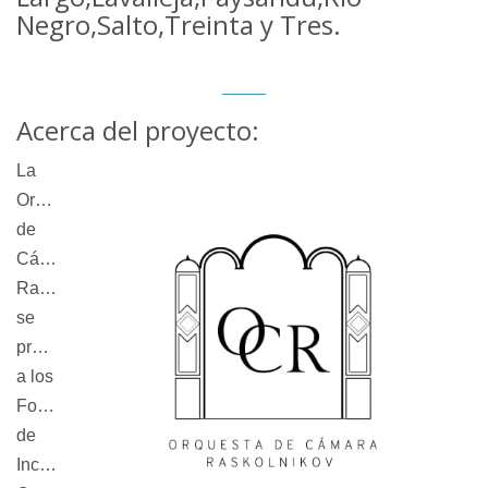
Negro,Salto,Treinta y Tres.
Acerca del proyecto:
La
Orquesta
de
Cámara
Raskolnikov
se
presenta
a los
Fondos
de
Incentivo