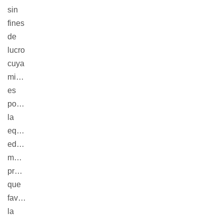
sin
fines
de
lucro
cuya
misión
es
pomover
la
equidad
educativa
mediante
programas
que
favorecen
la