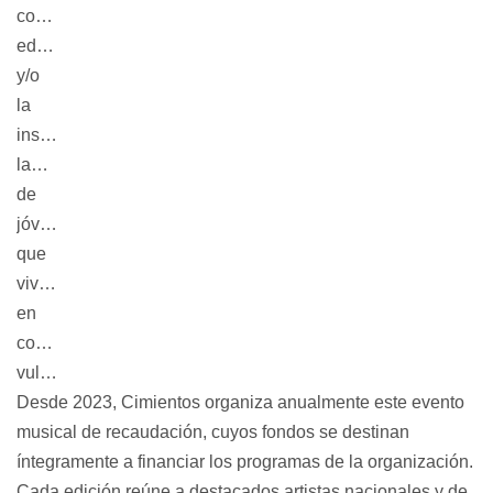
continuidad
educativa
y/o
la
inserción
laboral
de
jóvenes
que
viven
en
contextos
vulnerables.
Desde 2023, Cimientos organiza anualmente este
evento
musical de recaudación
, cuyos fondos se destinan
íntegramente a financiar los programas de la organización
.
Cada edición reúne a
destacados artistas nacionales y de