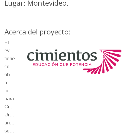
Lugar: Montevideo.
Acerca del proyecto:
El
evento
tiene
como
objetivo
recaudar
fondos
para
Cimientos
Uruguay,
una organización
social