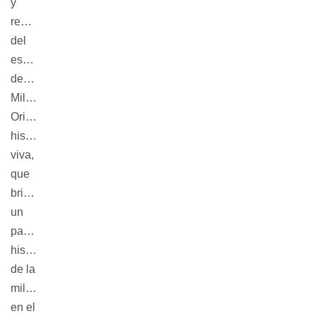
y
realización
del
espectáculo
denominado
Milonga
Oriental:
historia
viva
,
que
brinda
un
panorama
histórico
de la
milonga
en el