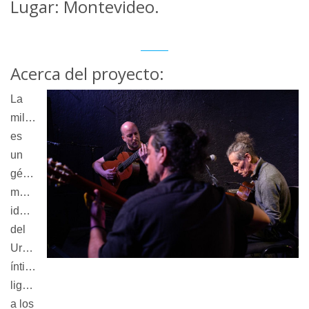
Lugar: Montevideo.
Acerca del proyecto:
La
milonga
es
un
género
musical
identitario
del
Uruguay,
íntimamente
ligado
a los