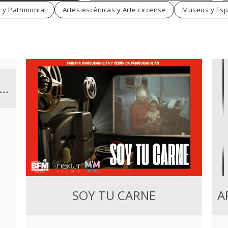
 y Patrimonial
Artes escénicas y Arte circense
Museos y Esp
 Gaucho y Los Caballos de Viento
SOY TU CARNE