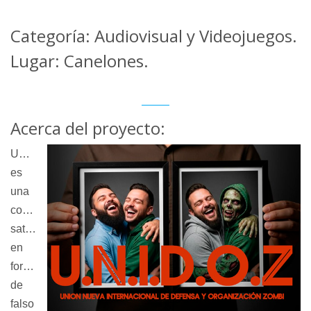
Categoría: Audiovisual y Videojuegos.
Lugar: Canelones.
Acerca del proyecto:
UNIDOZ
es
una
comedia
satírica
en
formato
de
falso