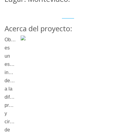
Acerca del proyecto:
Obrador
es
un
espacio
independiente
dedicado
a la
difusión,
profesionalización
y
circulación
de