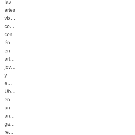
las
artes
visuales
contemporáneas,
con
énfasis
en
artistas
jóvenes
y
emergentes.
Ubicado
en
un
antiguo
galpón
recuperado