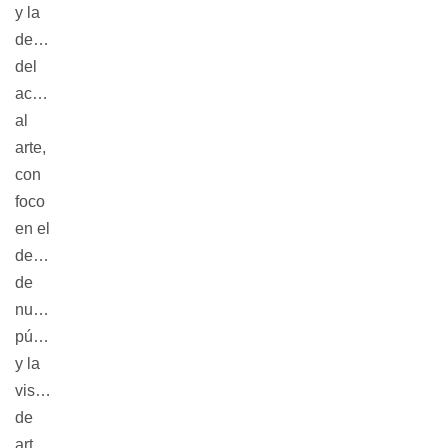
y la
democratización
del
acceso
al
arte,
con
foco
en el
desarrollo
de
nuevos
públicos
y la
visibilización
de
artistas