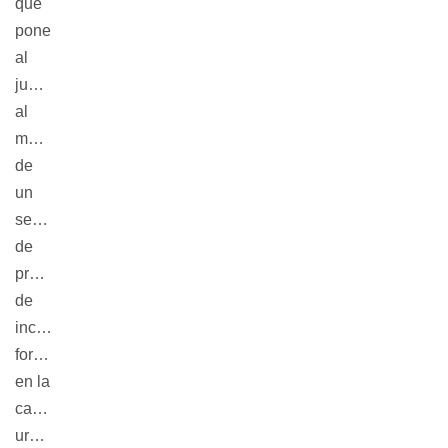
que
pone
al
jugador
al
mando
de
un
servicio
de
prevención
de
incendios
forestales
en la
campiña
uruguaya.