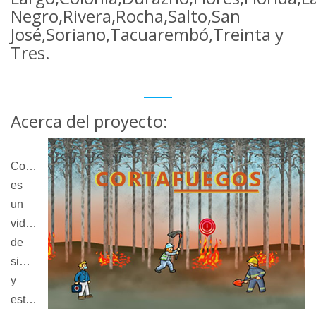
Negro,Rivera,Rocha,Salto,San
José,Soriano,Tacuarembó,Treinta y
Tres.
Acerca del proyecto:
Cortafuegos
es
un
videojuego
de
simulación
y
estrategia