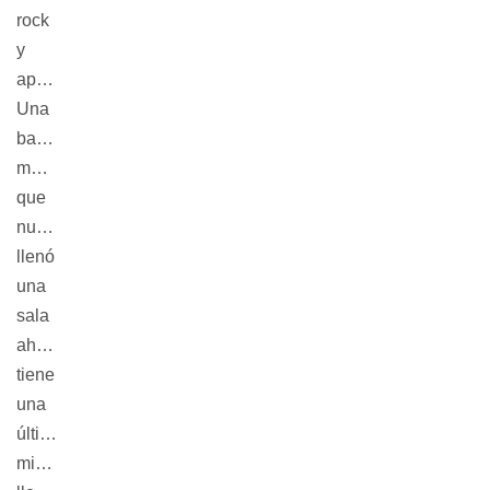
rock
y
apocalipsis.
Una
banda
metalera
que
nunca
llenó
una
sala
ahora
tiene
una
última
misión: