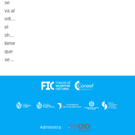
se
va al
infierno,
el
show
tiene
que
seguir.
Administra: