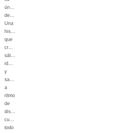
única
defensa.
Una
historia
que
cruza
sátira,
identidad
y
sangre
a
ritmo
de
distorsión:
cuando
todo