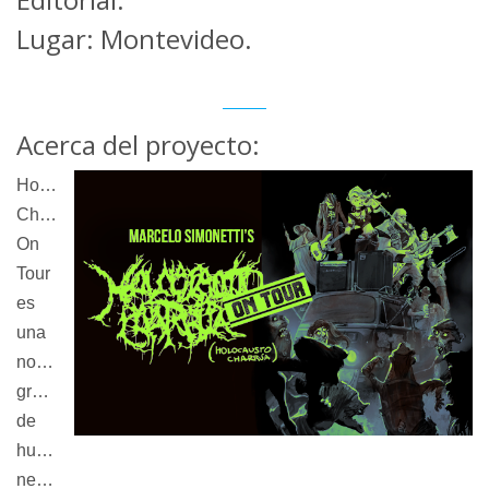
Lugar: Montevideo.
Acerca del proyecto:
Holocausto
Charrúa:
On
Tour
es
una
novela
gráfica
de
humor
negro,