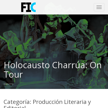
Toggl
navig
Holocausto Charrúa: On
Tour
Categoría: Producción Literaria y
Editorial.