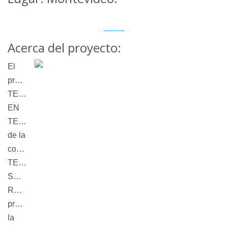
Acerca del proyecto:
El
proyecto
TEATRO
EN
TERRITORIO
de la
compañía
TEATRO
SOBRE
RUEDAS
propone
la