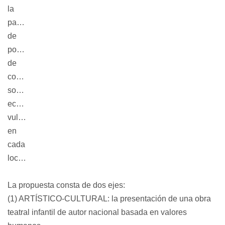
la
participación
de
poblaciones
de
contexto
socio
económico
vulnerable
en
cada
localidad.
La propuesta consta de dos ejes:
(1) ARTÍSTICO-CULTURAL: la presentación de una obra
teatral infantil de autor nacional basada en valores