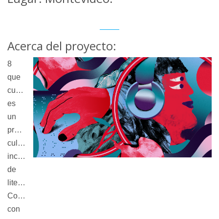
Acerca del proyecto:
8
que 
cuentan
es 
un 
proyecto 
cultural 
inclusivo 
de 
literatura. 
Comprometido 
con 