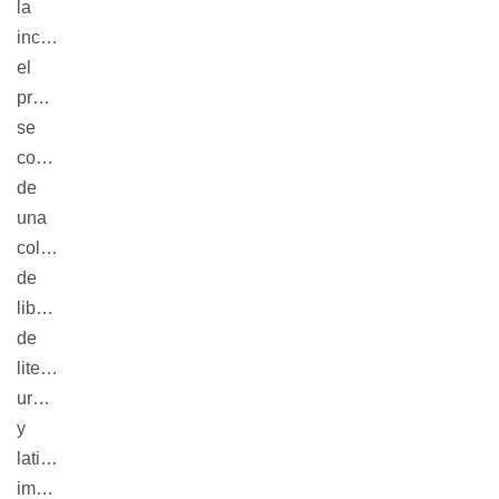
la 
inclusión, 
el 
proyecto 
se 
compone 
de 
una 
colección 
de 
libros 
de 
literatura 
uruguaya 
y 
latinoamericana 
impresos 