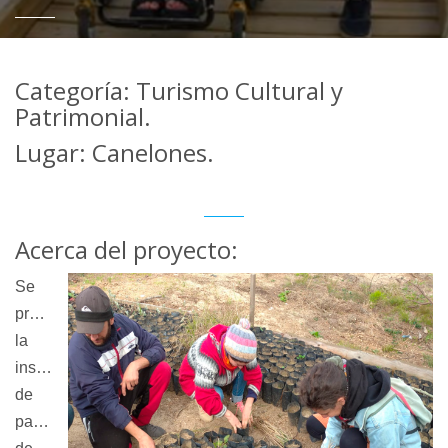
Categoría: Turismo Cultural y
Patrimonial.
Lugar: Canelones.
Acerca del proyecto:
Se 
propone 
la 
instalación 
de 
paseos 