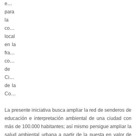
emblemático 
para 
la 
comunidad 
local 
en la 
franja 
costera 
de 
Ciudad 
de la 
Costa.
La presente iniciativa busca ampliar la red de senderos de 
educación e interpretación ambiental de una ciudad con 
más de 100.000 habitantes; así mismo persigue ampliar la 
salud ambiental urbana a partir de la puesta en valor de 