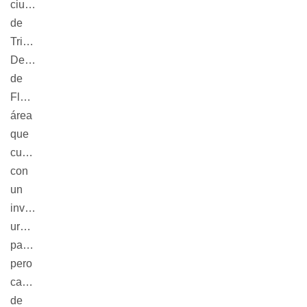
ciudad
de
Trinidad,
Departamento
de
Flores,
área
que
cuenta
con
un
inventario
urbano-
patrimonial,
pero
carece
de