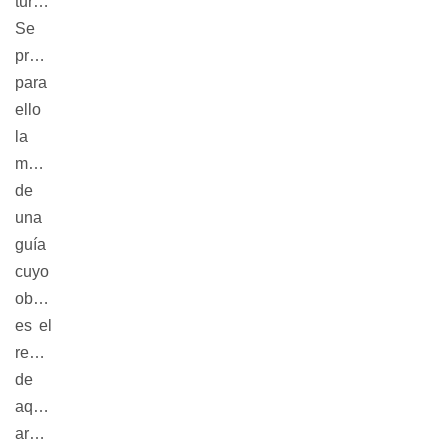
turística.
Se
propone
para
ello
la
materialización
de
una
guía
cuyo
objetivo
es el
reconocimiento
de
aquellas
arquitecturas