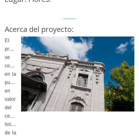
Acerca del proyecto:
El
proyecto
se
centra
en la
puesta
en
valor
del
centro
histórico
de la