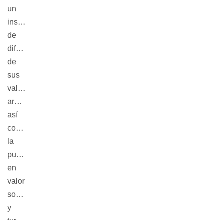
un
instrumento
de
difusión
de
sus
valores
arquitectónicos,
así
como
la
puesta
en
valor
social
y