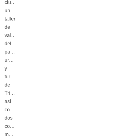
ciudad,
un
taller
de
valoración
del
patrimonio
urbano
y
turístico
de
Trinidad,
así
como
dos
conferencias
magistrales