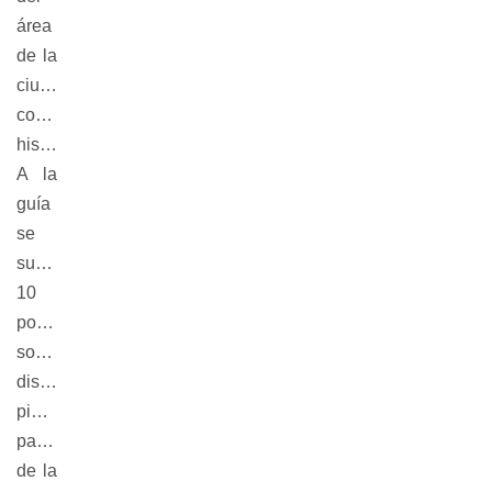
área
de la
ciudad
considerada
histórica.
A la
guía
se
suman
10
podcast
sobre
distintas
piezas
patrimoniales
de la