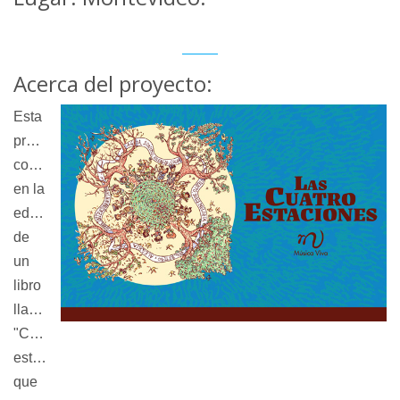
Acerca del proyecto:
Esta
propuesta
consiste
en la
edición
de
un
libro
llamado
"Cuatro
estaciones",
que