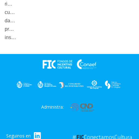
rimas,
cuentos,
danzas,
prácticas
instrumentales).
Administra:
Seguinos en