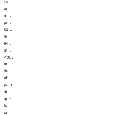
contiene
un
modelo
pedagógico
sobre
la
educación
musical
y sus
áreas
de
abordaje
para
docentes
que
trabajan
en