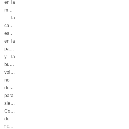
en la
multitud,
la
carne
espera
en la
parrilla
y la
buena
voluntad
no
dura
para
siempre.
Cortometraje
de
ficción