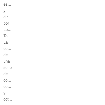
escrito
y
dirigido
por
Lorenzo
Tocco.
La
combinación
de
una
serie
de
conflictos
conocidos
y
cotidianos