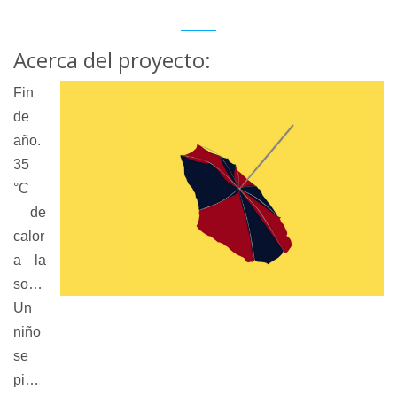
Acerca del proyecto:
Fin
de
año.
35
°C
de
calor
a la
sombra.
Un
niño
se
pierde