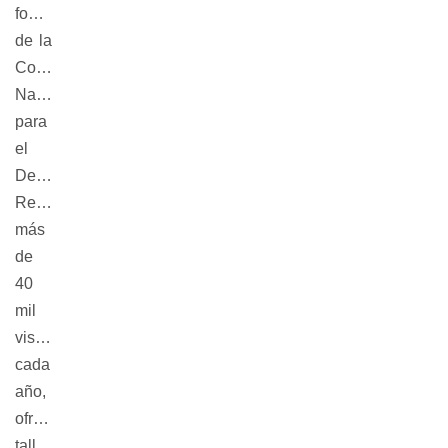
fondos
de la
Corporación
Nacional
para
el
Desarrollo.
Recibe
más
de
40
mil
visitantes
cada
año,
ofrece
talleres