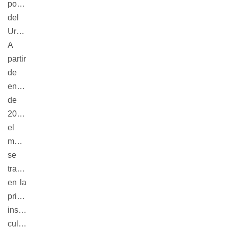
popular
del
Uruguay.
A
partir
de
enero
de
2008,
el
museo
se
transformó
en la
primera
institución
cultural