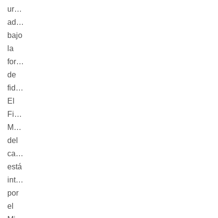
uruguaya
administrada
bajo
la
forma
de
fideicomiso.
El
Fideicomiso
Museo
del
carnaval
está
integrado
por
el