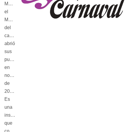
Montevideo,
el
Museo
del
carnaval
abrió
sus
puertas
en
noviembre
de
2006.
Es
una
institución
que
conserva,