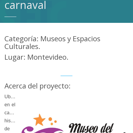
carnaval
Categoría: Museos y Espacios
Culturales.
Lugar: Montevideo.
Acerca del proyecto:
Ubicado
en el
casco
histórico
de