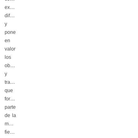
exhibe,
difunde
y
pone
en
valor
los
objetos
y
tradiciones
que
forman
parte
de la
máxima
fiesta