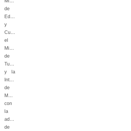
Ministerio
de
Educación
y
Cultura,
el
Ministerio
de
Turismo
y la
Intendencia
de
Montevideo,
con
la
administración
de