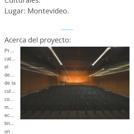
Lugar: Montevideo.
Acerca del proyecto:
Propone
catalizar
el
desarrollo
de la
cultura
como
motor
económico,
brindando
un