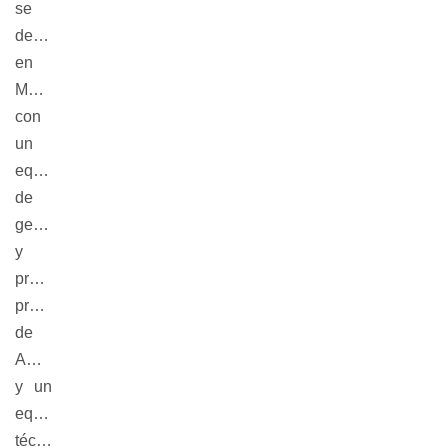
se
desarrollará
en
Montevideo
con
un
equipo
de
gestión
y
producción
propio
de
AGADU
y un
equipo
técnico