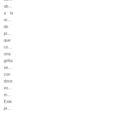
abierto
a la
recepción
de
propuestas
que
configuren
una
grilla
semestral
con
doce
espectáculos
mensuales.
Este
proyecto