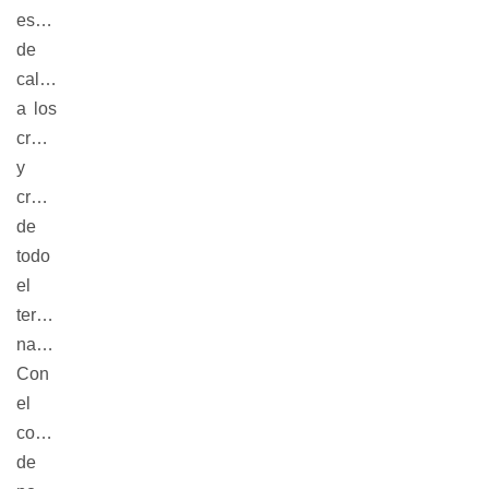
espacio
de
calidad
a los
creadores
y
creadoras
de
todo
el
territorio
nacional.
Con
el
cometido
de