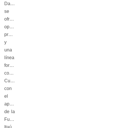
Danza,
se
ofrece
oportunidades
profesionales
y
una
línea
formativa
continua.
Cuenta
con
el
apoyo
de la
Fundación
Itaú