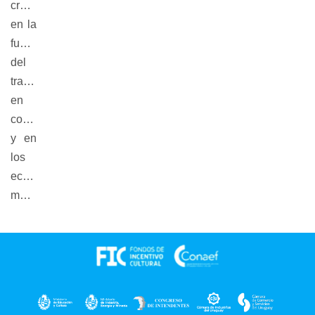
creyendo
en la
fuerza
del
trabajo
en
conjunto
y en
los
ecosistemas
multidisciplinarios.