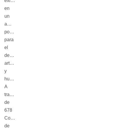
exigencia,
en
un
ambiente
positivo
para
el
desarrollo
artístico
y
humano.
A
través
de
678
Compañía
de