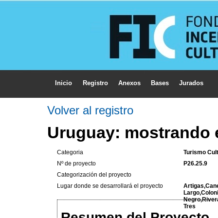
Inicio
Registro
Anexos
Bases
Jurados
Volver al registro
Uruguay: mostrando e
Categoria
Turismo Cult
Nº de proyecto
P26.25.9
Categorización del proyecto
Lugar donde se desarrollará el proyecto
Artigas,Can
Largo,Colon
Negro,River
Tres
Resumen del Proyecto