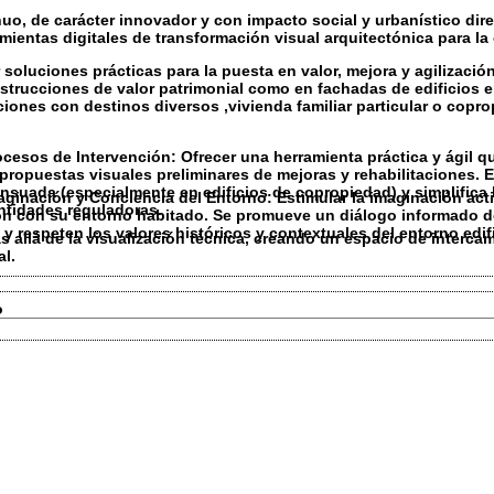
nuo, de carácter
innovador y con impacto social y urbanístico dir
amientas digitales de transformación visual arquitectónica
para la
 soluciones prácticas para la
puesta en valor, mejora y agilizaci
strucciones de valor patrimonial
como en
fachadas de edificios 
ones con destinos diversos ,vivienda familiar particular o copr
ocesos de Intervención:
Ofrecer una
herramienta práctica y ágil
qu
propuestas visuales preliminares
de mejoras y rehabilitaciones. Es
ensuada
(especialmente en edificios de copropiedad) y simplifica
aginación y Conciencia del Entorno:
Estimular la
imaginación acti
ntidades reguladoras.
ión con su entorno habitado. Se promueve un diálogo informado 
 y respeten los
valores históricos y contextuales
del entorno edif
s allá de la visualización técnica, creando un espacio de
intercam
al.
o