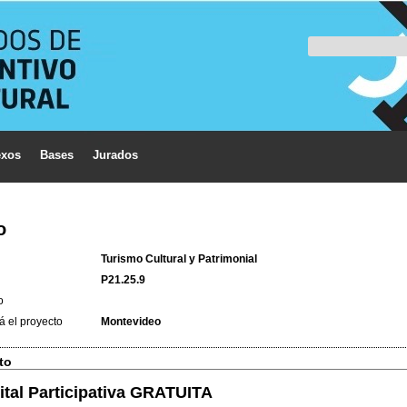
xos
Bases
Jurados
o
Turismo Cultural y Patrimonial
P21.25.9
o
á el proyecto
Montevideo
to
gital Participativa GRATUITA