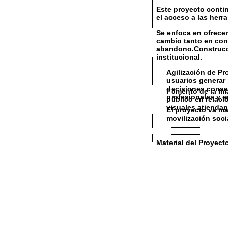
Este proyecto conti
el acceso a las herr
Se enfoca en ofrecer
cambio
tanto en
con
abandono.Construcci
institucional.
Agilización de Pr
usuarios generar
decisiones cons
Fomento de la Im
profesionales y e
público en relac
visuales atiendan
El proyecto va má
movilización soci
Material del Proyect