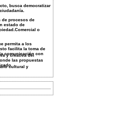
ecto
, busca
democratizar
 ciudadanía.
ón de procesos de
en estado de
opiedad.Comercial o
e permita a los
to facilita la
toma de
 la comunicación con
va y creativa
del
donde las propuestas
icado.
bio cultural y