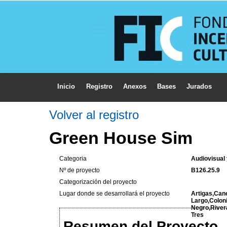
Inicio
Registro
Anexos
Bases
Jurados
Volver al registro
Green House Sim
Categoria
Audiovisual
Nº de proyecto
B126.25.9
Categorización del proyecto
Lugar donde se desarrollará el proyecto
Artigas,Can
Largo,Colon
Negro,River
Tres
Resumen del Proyecto