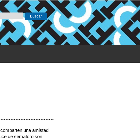
e comparten una amistad 
cruce de semáforo son 