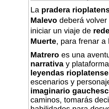
La 
pradera rioplaten
Malevo
 deberá volver
iniciar un viaje de 
red
Muerte
, para frenar a 
Matrero
es una avent
narrativa
y plataform
leyendas rioplatense
escenarios y personaje
imaginario gauchesc
caminos, tomarás deci
habilidades para desve