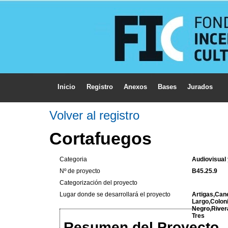
Inicio
Registro
Anexos
Bases
Jurados
Volver al registro
Cortafuegos
Categoria
Audiovisual
Nº de proyecto
B45.25.9
Categorización del proyecto
Lugar donde se desarrollará el proyecto
Artigas,Can
Largo,Colon
Negro,River
Tres
Resumen del Proyecto