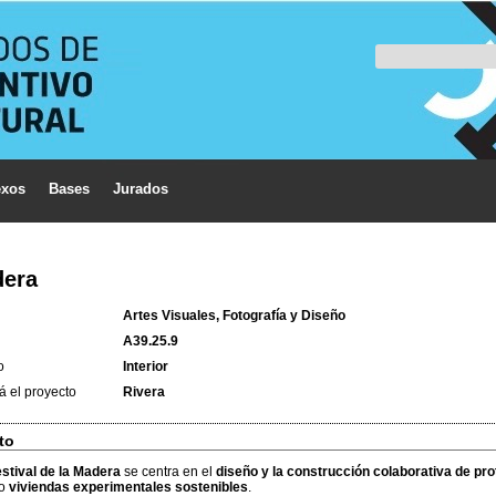
xos
Bases
Jurados
dera
Artes Visuales, Fotografía y Diseño
A39.25.9
o
Interior
á el proyecto
Rivera
to
estival de la Madera
se centra en el
diseño y la construcción colaborativa de pro
mo
viviendas experimentales sostenibles
.