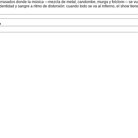
s arrasados donde la música —mezcla de metal, candombe, murga y folclore— se vu
 identidad y sangre a ritmo de distorsión: cuando todo se va al infierno, el show tien
o