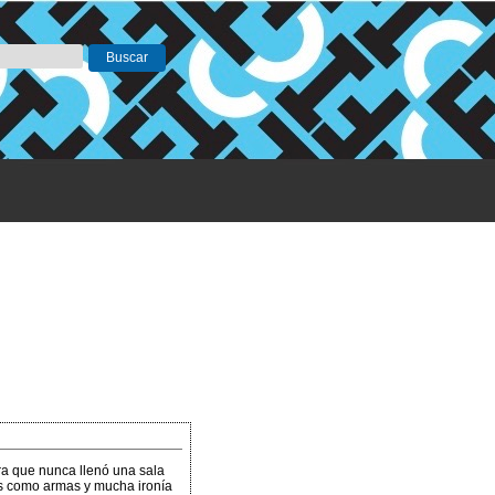
ra que nunca llenó una sala
s como armas y mucha ironía