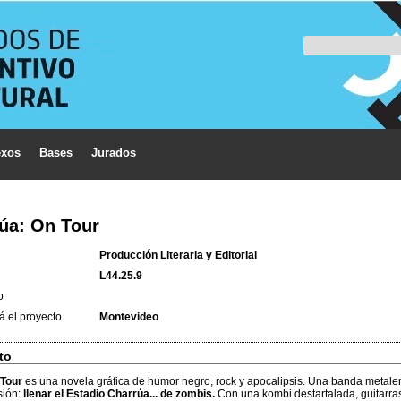
xos
Bases
Jurados
úa: On Tour
Producción Literaria y Editorial
L44.25.9
o
á el proyecto
Montevideo
to
 Tour
es una novela gráfica de humor negro, rock y apocalipsis. Una banda metale
sión:
llenar el Estadio Charrúa... de zombis.
Con una kombi destartalada, guitarra