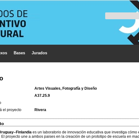
xos
Bases
Jurados
ro
Artes Visuales, Fotografía y Diseño
A37.25.9
o
á el proyecto
Rivera
to
 Uruguay–Finlandia
es un laboratorio de innovación educativa que investiga cómo 
e. El proyecto une a ambos paises en la creación de un prototipo de escuela en m