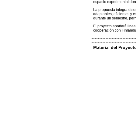
espacio experimental don
La propuesta integra diseñ
adaptables, eficientes y c
durante un semestre, perm
El proyecto aportará line
cooperación con Finlandia
Material del Proyect