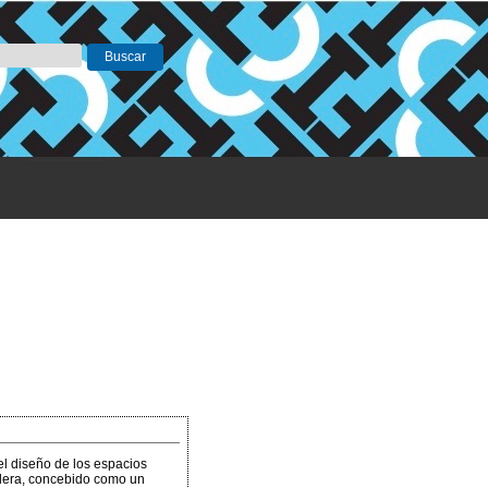
el diseño de los espacios
adera, concebido como un