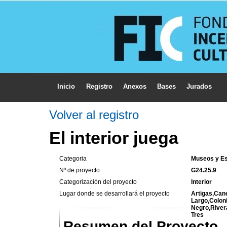
Inicio
Registro
Anexos
Bases
Jurados
Volver al registro
El interior juega
Categoria
Museos y Es
Nº de proyecto
G24.25.9
Categorización del proyecto
Interior
Lugar donde se desarrollará el proyecto
Artigas,Can
Largo,Colon
Negro,River
Tres
Resumen del Proyecto